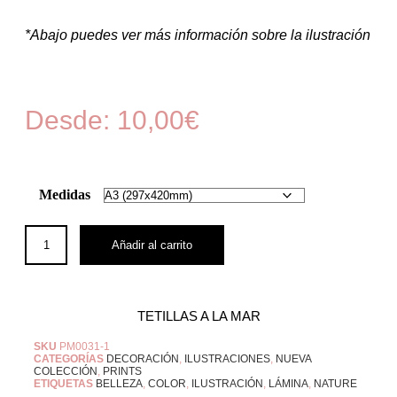
*Abajo puedes ver más información sobre la ilustración
Desde:
10,00
€
Medidas
Añadir al carrito
TETILLAS A LA MAR
SKU
PM0031-1
CATEGORÍAS
DECORACIÓN
,
ILUSTRACIONES
,
NUEVA
COLECCIÓN
,
PRINTS
ETIQUETAS
BELLEZA
,
COLOR
,
ILUSTRACIÓN
,
LÁMINA
,
NATURE