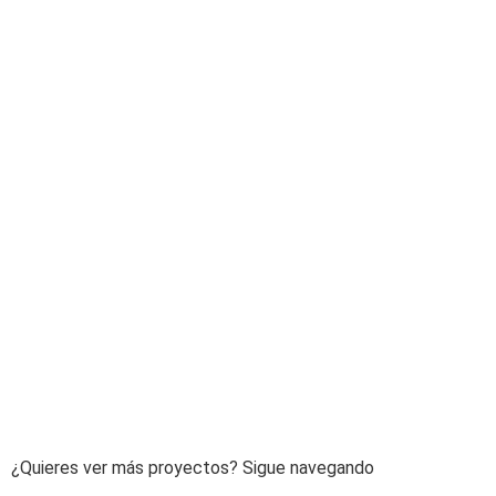
1
a
y
¿Quieres ver más proyectos? Sigue navegando